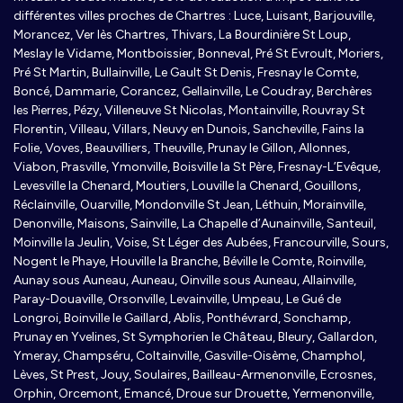
différentes villes proches de Chartres : Luce, Luisant, Barjouville,
Morancez, Ver lès Chartres, Thivars, La Bourdinière St Loup,
Meslay le Vidame, Montboissier, Bonneval, Pré St Evroult, Moriers,
Pré St Martin, Bullainville, Le Gault St Denis, Fresnay le Comte,
Boncé, Dammarie, Corancez, Gellainville, Le Coudray, Berchères
les Pierres, Pézy, Villeneuve St Nicolas, Montainville, Rouvray St
Florentin, Villeau, Villars, Neuvy en Dunois, Sancheville, Fains la
Folie, Voves, Beauvilliers, Theuville, Prunay le Gillon, Allonnes,
Viabon, Prasville, Ymonville, Boisville la St Père, Fresnay-L’Evêque,
Levesville la Chenard, Moutiers, Louville la Chenard, Gouillons,
Réclainville, Ouarville, Mondonville St Jean, Léthuin, Morainville,
Denonville, Maisons, Sainville, La Chapelle d’Aunainville, Santeuil,
Moinville la Jeulin, Voise, St Léger des Aubées, Francourville, Sours,
Nogent le Phaye, Houville la Branche, Béville le Comte, Roinville,
Aunay sous Auneau, Auneau, Oinville sous Auneau, Allainville,
Paray-Douaville, Orsonville, Levainville, Umpeau, Le Gué de
Longroi, Boinville le Gaillard, Ablis, Ponthévrard, Sonchamp,
Prunay en Yvelines, St Symphorien le Château, Bleury, Gallardon,
Ymeray, Champséru, Coltainville, Gasville-Oisème, Champhol,
Lèves, St Prest, Jouy, Soulaires, Bailleau-Armenonville, Ecrosnes,
Orphin, Orcemont, Emancé, Droue sur Drouette, Yermenonville,