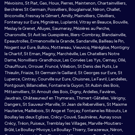
Mévoisins, St Piat, Gas, Houx, Pierres, Maintenon, Chartainvilliers,
Berchères St Germain, Poisvilliers, Bouglainval, Néron, Challet,
Briconville, Fresnay le Gilmert, Amilly, Mainvilliers, Clévilliers,
Fontenay sur Eure, Mignières, Luplanté, Vitray en Beauce, Bouville,
Meslay le Grenet, Alluyes, Saumeray, Mézières au Perche,
Charonville, St Avit les Guespières, Illiers-Combray, Blandainville,
Epeautrolles, Ermenonville la Grande, Sandarville, Bailleau le Pin,
Nogent sur Eure, Bullou, Mottereau, Vieuvicq, Méréglise, Montigny
le Chartif, St Eman, Magny, Marchéville, Les Chatelliers Notre
Dame, Nonvilliers-Grandhoux, Les Corvées Les Yys, Cernay, Ollé,
Chauffours, Orrouer, Fruncé, Villebon, St Denis des Puits, Le
Thieulin, Friaize, St Germain le Gaillard, St Georges sur Eure, St
Luperce, Cintray, Courville sur Eure, Chuisnes, Le Favril, Landelles,
Pontgouin, Billancelles, Fontaine la Guyon, St Aubin des Bois,
Mittainvilliers, St Arnoult des Bois, Digny, Ardelles, Favières,
Jaudrais, Châteauneuf en Thymerais, Thimert-Gâtelles, Vérigny,
Dangers, St Sauveur-Marville, St Jean de Rebervilliers, St Maixme
Hauterive, Maillebois, St Ange et Torçay, Fontaine les Ribouts, Le
Boullay les deux Eglises, Crécy-Couvé, Saulnières, Aunay sous
Crécy, Tréon, Puiseux, Tremblay les Villages, Marville-Moutiers-
Brûlé, Le Boullay-Mivoye, Le Boullay-Thierry, Serazereux, Néron,