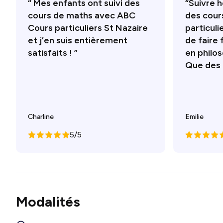
“ Mes enfants ont suivi des
“Suivre
cours de maths avec ABC
des cour
Cours particuliers St Nazaire
particuli
et j’en suis entièrement
de faire 
satisfaits ! ”
en philo
Que des p
Charline
Emilie
5/5
Modalités