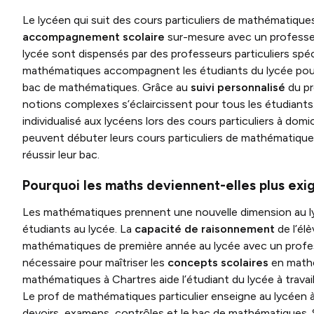
Le lycéen qui suit des cours particuliers de mathématique
accompagnement scolaire
sur-mesure avec un professeu
lycée sont dispensés par des professeurs particuliers spé
mathématiques accompagnent les étudiants du lycée pour l
bac de mathématiques. Grâce au
suivi personnalisé
du pr
notions complexes s’éclaircissent pour tous les étudia
individualisé aux lycéens lors des cours particuliers à domi
peuvent débuter leurs cours particuliers de mathématique
réussir leur bac.
Pourquoi les maths deviennent-elles plus exi
Les mathématiques prennent une nouvelle dimension au lycé
étudiants au lycée. La
capacité de raisonnement
de l’él
mathématiques de première année au lycée avec un profess
nécessaire pour maîtriser les
concepts scolaires
en mathém
mathématiques à Chartres aide l’étudiant du lycée à travai
Le prof de mathématiques particulier enseigne au lycéen 
devoirs, examens, contrôles et le bac de mathématiques. S