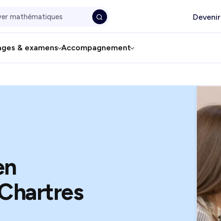
Devenir
ages & examens
Accompagnement
en
Chartres