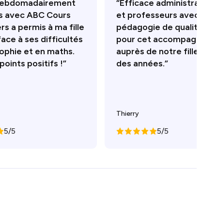
 hebdomadairement
“Efficace administrativ
s avec ABC Cours
et professeurs avec une
ers a permis à ma fille
pédagogie de qualité. Me
face à ses difficultés
pour cet accompagnem
sophie et en maths.
auprès de notre fille dur
oints positifs !”
des années.”
Thierry
5/5
5/5