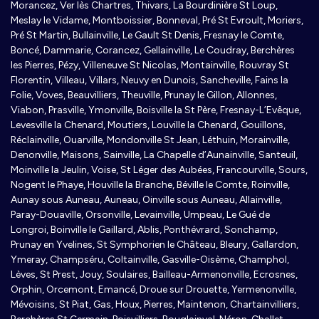
Morancez, Ver lès Chartres, Thivars, La Bourdinière St Loup,
Meslay le Vidame, Montboissier, Bonneval, Pré St Evroult, Moriers,
Pré St Martin, Bullainville, Le Gault St Denis, Fresnay le Comte,
Boncé, Dammarie, Corancez, Gellainville, Le Coudray, Berchères
les Pierres, Pézy, Villeneuve St Nicolas, Montainville, Rouvray St
Florentin, Villeau, Villars, Neuvy en Dunois, Sancheville, Fains la
Folie, Voves, Beauvilliers, Theuville, Prunay le Gillon, Allonnes,
Viabon, Prasville, Ymonville, Boisville la St Père, Fresnay-L’Evêque,
Levesville la Chenard, Moutiers, Louville la Chenard, Gouillons,
Réclainville, Ouarville, Mondonville St Jean, Léthuin, Morainville,
Denonville, Maisons, Sainville, La Chapelle d’Aunainville, Santeuil,
Moinville la Jeulin, Voise, St Léger des Aubées, Francourville, Sours,
Nogent le Phaye, Houville la Branche, Béville le Comte, Roinville,
Aunay sous Auneau, Auneau, Oinville sous Auneau, Allainville,
Paray-Douaville, Orsonville, Levainville, Umpeau, Le Gué de
Longroi, Boinville le Gaillard, Ablis, Ponthévrard, Sonchamp,
Prunay en Yvelines, St Symphorien le Château, Bleury, Gallardon,
Ymeray, Champséru, Coltainville, Gasville-Oisème, Champhol,
Lèves, St Prest, Jouy, Soulaires, Bailleau-Armenonville, Ecrosnes,
Orphin, Orcemont, Emancé, Droue sur Drouette, Yermenonville,
Mévoisins, St Piat, Gas, Houx, Pierres, Maintenon, Chartainvilliers,