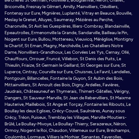
Berchères St Germain, Poisvilliers, Bouglainval, Néron, Challet,
Briconville, Fresnay le Gilmert, Amilly, Mainvilliers, Clévilliers,
Fontenay sur Eure, Mignières, Luplanté, Vitray en Beauce, Bouville,
Meslay le Grenet, Alluyes, Saumeray, Mézières au Perche,
Charonville, St Avit les Guespières, Illiers-Combray, Blandainville,
Epeautrolles, Ermenonville la Grande, Sandarville, Bailleau le Pin,
Nogent sur Eure, Bullou, Mottereau, Vieuvicq, Méréglise, Montigny
le Chartif, St Eman, Magny, Marchéville, Les Chatelliers Notre
Dame, Nonvilliers-Grandhoux, Les Corvées Les Yys, Cernay, Ollé,
Chauffours, Orrouer, Fruncé, Villebon, St Denis des Puits, Le
Thieulin, Friaize, St Germain le Gaillard, St Georges sur Eure, St
Luperce, Cintray, Courville sur Eure, Chuisnes, Le Favril, Landelles,
Pontgouin, Billancelles, Fontaine la Guyon, St Aubin des Bois,
Mittainvilliers, St Arnoult des Bois, Digny, Ardelles, Favières,
Jaudrais, Châteauneuf en Thymerais, Thimert-Gâtelles, Vérigny,
Dangers, St Sauveur-Marville, St Jean de Rebervilliers, St Maixme
Hauterive, Maillebois, St Ange et Torçay, Fontaine les Ribouts, Le
Boullay les deux Eglises, Crécy-Couvé, Saulnières, Aunay sous
Crécy, Tréon, Puiseux, Tremblay les Villages, Marville-Moutiers-
Brûlé, Le Boullay-Mivoye, Le Boullay-Thierry, Serazereux, Néron,
Ormoy, Nogent le Roi, Chaudon, Villemeux sur Eure, Bréchamps,
Coulombs, Lormaye, Villiers le Morhier, Senantes, Faverolles,