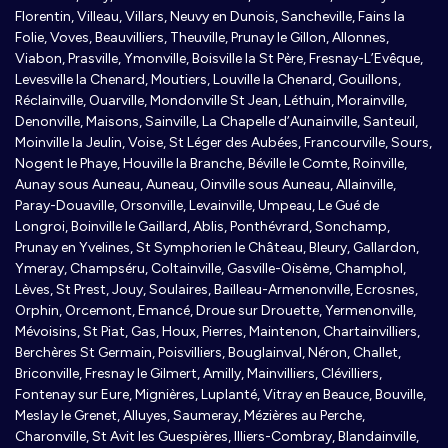
Florentin, Villeau, Villars, Neuvy en Dunois, Sancheville, Fains la
Folie, Voves, Beauvilliers, Theuville, Prunay le Gillon, Allonnes,
Viabon, Prasville, Ymonville, Boisville la St Père, Fresnay-L’Evêque,
Levesville la Chenard, Moutiers, Louville la Chenard, Gouillons,
Réclainville, Ouarville, Mondonville St Jean, Léthuin, Morainville,
Denonville, Maisons, Sainville, La Chapelle d’Aunainville, Santeuil,
Moinville la Jeulin, Voise, St Léger des Aubées, Francourville, Sours,
Nogent le Phaye, Houville la Branche, Béville le Comte, Roinville,
Aunay sous Auneau, Auneau, Oinville sous Auneau, Allainville,
Paray-Douaville, Orsonville, Levainville, Umpeau, Le Gué de
Longroi, Boinville le Gaillard, Ablis, Ponthévrard, Sonchamp,
Prunay en Yvelines, St Symphorien le Château, Bleury, Gallardon,
Ymeray, Champséru, Coltainville, Gasville-Oisème, Champhol,
Lèves, St Prest, Jouy, Soulaires, Bailleau-Armenonville, Ecrosnes,
Orphin, Orcemont, Emancé, Droue sur Drouette, Yermenonville,
Mévoisins, St Piat, Gas, Houx, Pierres, Maintenon, Chartainvilliers,
Berchères St Germain, Poisvilliers, Bouglainval, Néron, Challet,
Briconville, Fresnay le Gilmert, Amilly, Mainvilliers, Clévilliers,
Fontenay sur Eure, Mignières, Luplanté, Vitray en Beauce, Bouville,
Meslay le Grenet, Alluyes, Saumeray, Mézières au Perche,
Charonville, St Avit les Guespières, Illiers-Combray, Blandainville,