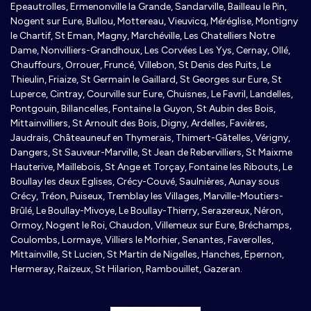
Epeautrolles, Ermenonville la Grande, Sandarville, Bailleau le Pin,
Nogent sur Eure, Bullou, Mottereau, Vieuvicq, Méréglise, Montigny
le Chartif, St Eman, Magny, Marchéville, Les Chatelliers Notre
Dame, Nonvilliers-Grandhoux, Les Corvées Les Yys, Cernay, Ollé,
Chauffours, Orrouer, Fruncé, Villebon, St Denis des Puits, Le
Thieulin, Friaize, St Germain le Gaillard, St Georges sur Eure, St
Luperce, Cintray, Courville sur Eure, Chuisnes, Le Favril, Landelles,
Pontgouin, Billancelles, Fontaine la Guyon, St Aubin des Bois,
Mittainvilliers, St Arnoult des Bois, Digny, Ardelles, Favières,
Jaudrais, Châteauneuf en Thymerais, Thimert-Gâtelles, Vérigny,
Dangers, St Sauveur-Marville, St Jean de Rebervilliers, St Maixme
Hauterive, Maillebois, St Ange et Torçay, Fontaine les Ribouts, Le
Boullay les deux Eglises, Crécy-Couvé, Saulnières, Aunay sous
Crécy, Tréon, Puiseux, Tremblay les Villages, Marville-Moutiers-
Brûlé, Le Boullay-Mivoye, Le Boullay-Thierry, Serazereux, Néron,
Ormoy, Nogent le Roi, Chaudon, Villemeux sur Eure, Bréchamps,
Coulombs, Lormaye, Villiers le Morhier, Senantes, Faverolles,
Mittainville, St Lucien, St Martin de Nigelles, Hanches, Epernon,
Hermeray, Raizeux, St Hilarion, Rambouillet, Gazeran.