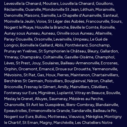
Levesville la Chenard, Moutiers, Louville la Chenard, Gouillons,
Réclainville, Ouarville, Mondonville St Jean, Léthuin, Morainville,
Denonville, Maisons, Sainville, La Chapelle d’Aunainville, Santeuil,
Moinville la Jeulin, Voise, St Léger des Aubées, Francourville, Sours,
Nogent le Phaye, Houville la Branche, Béville le Comte, Roinville,
Aunay sous Auneau, Auneau, Oinville sous Auneau, Allainville,
Paray-Douaville, Orsonville, Levainville, Umpeau, Le Gué de
Longroi, Boinville le Gaillard, Ablis, Ponthévrard, Sonchamp,
Prunay en Yvelines, St Symphorien le Château, Bleury, Gallardon,
Ymeray, Champséru, Coltainville, Gasville-Oisème, Champhol,
Lèves, St Prest, Jouy, Soulaires, Bailleau-Armenonville, Ecrosnes,
Orphin, Orcemont, Emancé, Droue sur Drouette, Yermenonville,
Mévoisins, St Piat, Gas, Houx, Pierres, Maintenon, Chartainvilliers,
Berchères St Germain, Poisvilliers, Bouglainval, Néron, Challet,
Briconville, Fresnay le Gilmert, Amilly, Mainvilliers, Clévilliers,
Fontenay sur Eure, Mignières, Luplanté, Vitray en Beauce, Bouville,
Meslay le Grenet, Alluyes, Saumeray, Mézières au Perche,
Charonville, St Avit les Guespières, Illiers-Combray, Blandainville,
Epeautrolles, Ermenonville la Grande, Sandarville, Bailleau le Pin,
Nogent sur Eure, Bullou, Mottereau, Vieuvicq, Méréglise, Montigny
le Chartif, St Eman, Magny, Marchéville, Les Chatelliers Notre