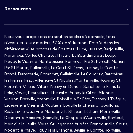
Ressources
Nous vous proposons du soutien scolaire à domicile, tous
niveaux et toute matière, 50% de réduction d’impôt dans les
différentes villes proches de Chartres : Luce, Luisant, Barjouville,
Morancez, Ver lès Chartres, Thivars, La Bourdinière St Loup,
Meslay le Vidame, Montboissier, Bonneval, Pré St Evroult, Moriers,
Pré St Martin, Bullainville, Le Gault St Denis, Fresnay le Comte,
Boncé, Dammarie, Corancez, Gellainville, Le Coudray, Berchères
les Pierres, Pézy, Villeneuve St Nicolas, Montainville, Rouvray St
Florentin, Villeau, Villars, Neuvy en Dunois, Sancheville, Fains la
Folie, Voves, Beauvilliers, Theuville, Prunay le Gillon, Allonnes,
Viabon, Prasville, Ymonville, Boisville la St Père, Fresnay-L’Evêque,
Levesville la Chenard, Moutiers, Louville la Chenard, Gouillons,
Réclainville, Ouarville, Mondonville St Jean, Léthuin, Morainville,
Denonville, Maisons, Sainville, La Chapelle d’Aunainville, Santeuil,
Moinville la Jeulin, Voise, St Léger des Aubées, Francourville, Sours,
Nogent le Phaye, Houville la Branche, Béville le Comte, Roinville,