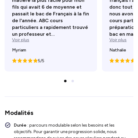
matière la plus facile pour mon
français l'a
fils qui avait 6 de moyenne et
donc tout n
passait le bac de Français à la fin
nous avons 
de l'année. ABC cours
cours partic
particuliers a rapidement trouvé
préparation
un professeur et...
bac en maths
Voir plus
Voir plus
Myriam
Nathalie
5/5
5
Modalités
Durée
: parcours modulable selon les besoins et les
objectifs. Pour garantir une progression solide, nous