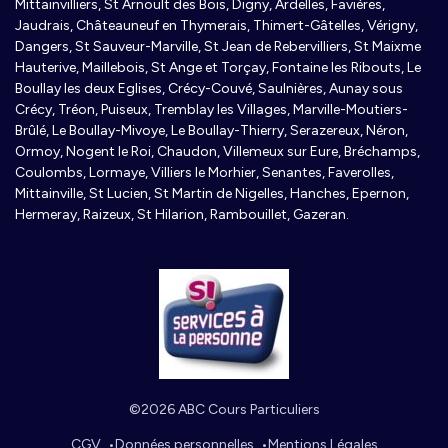
Mittainvilliers, St Arnoult des Bois, Digny, Ardelles, Favières,
Jaudrais, Châteauneuf en Thymerais, Thimert-Gâtelles, Vérigny,
Dangers, St Sauveur-Marville, St Jean de Rebervilliers, St Maixme
Hauterive, Maillebois, St Ange et Torçay, Fontaine les Ribouts, Le
Boullay les deux Eglises, Crécy-Couvé, Saulnières, Aunay sous
Crécy, Tréon, Puiseux, Tremblay les Villages, Marville-Moutiers-
Brûlé, Le Boullay-Mivoye, Le Boullay-Thierry, Serazereux, Néron,
Ormoy, Nogent le Roi, Chaudon, Villemeux sur Eure, Bréchamps,
Coulombs, Lormaye, Villiers le Morhier, Senantes, Faverolles,
Mittainville, St Lucien, St Martin de Nigelles, Hanches, Epernon,
Hermeray, Raizeux, St Hilarion, Rambouillet, Gazeran.
©2026 ABC Cours Particuliers
CGV
Données personnelles
Mentions Légales