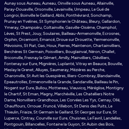
Aunay sous Auneau, Auneau, Oinville sous Auneau, Allainville,
Paray-Douaville, Orsonville, Levainville, Umpeau, Le Gué de
Longroi, Boinville le Gaillard, Ablis, Ponthévrard, Sonchamp,
Prunay en Yvelines, St Symphorien le Château, Bleury, Gallardon,
Ymeray, Champséru, Coltainville, Gasville-Oisème, Champhol,
Lèves, St Prest, Jouy, Soulaires, Bailleau-Armenonville, Ecrosnes,
Orphin, Orcemont, Emancé, Droue sur Drouette, Yermenonville,
Mévoisins, St Piat, Gas, Houx, Pierres, Maintenon, Chartainvilliers,
Berchères St Germain, Poisvilliers, Bouglainval, Néron, Challet,
Briconville, Fresnay le Gilmert, Amilly, Mainvilliers, Clévilliers,
Fontenay sur Eure, Mignières, Luplanté, Vitray en Beauce, Bouville,
Meslay le Grenet, Alluyes, Saumeray, Mézières au Perche,
Charonville, St Avit les Guespières, Illiers-Combray, Blandainville,
Epeautrolles, Ermenonville la Grande, Sandarville, Bailleau le Pin,
Nogent sur Eure, Bullou, Mottereau, Vieuvicq, Méréglise, Montigny
le Chartif, St Eman, Magny, Marchéville, Les Chatelliers Notre
Dame, Nonvilliers-Grandhoux, Les Corvées Les Yys, Cernay, Ollé,
Chauffours, Orrouer, Fruncé, Villebon, St Denis des Puits, Le
Thieulin, Friaize, St Germain le Gaillard, St Georges sur Eure, St
Luperce, Cintray, Courville sur Eure, Chuisnes, Le Favril, Landelles,
Pontgouin, Billancelles, Fontaine la Guyon, St Aubin des Bois,