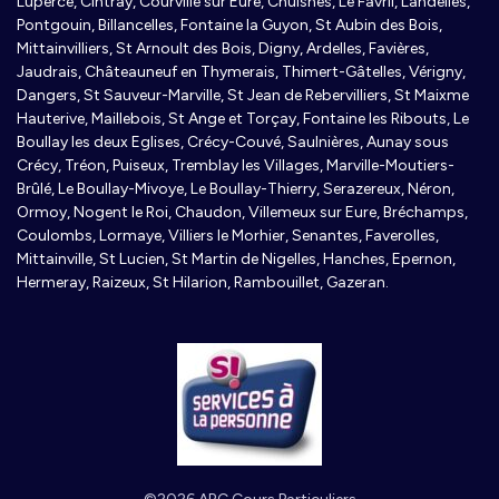
Luperce, Cintray, Courville sur Eure, Chuisnes, Le Favril, Landelles,
Pontgouin, Billancelles, Fontaine la Guyon, St Aubin des Bois,
Mittainvilliers, St Arnoult des Bois, Digny, Ardelles, Favières,
Jaudrais, Châteauneuf en Thymerais, Thimert-Gâtelles, Vérigny,
Dangers, St Sauveur-Marville, St Jean de Rebervilliers, St Maixme
Hauterive, Maillebois, St Ange et Torçay, Fontaine les Ribouts, Le
Boullay les deux Eglises, Crécy-Couvé, Saulnières, Aunay sous
Crécy, Tréon, Puiseux, Tremblay les Villages, Marville-Moutiers-
Brûlé, Le Boullay-Mivoye, Le Boullay-Thierry, Serazereux, Néron,
Ormoy, Nogent le Roi, Chaudon, Villemeux sur Eure, Bréchamps,
Coulombs, Lormaye, Villiers le Morhier, Senantes, Faverolles,
Mittainville, St Lucien, St Martin de Nigelles, Hanches, Epernon,
Hermeray, Raizeux, St Hilarion, Rambouillet, Gazeran.