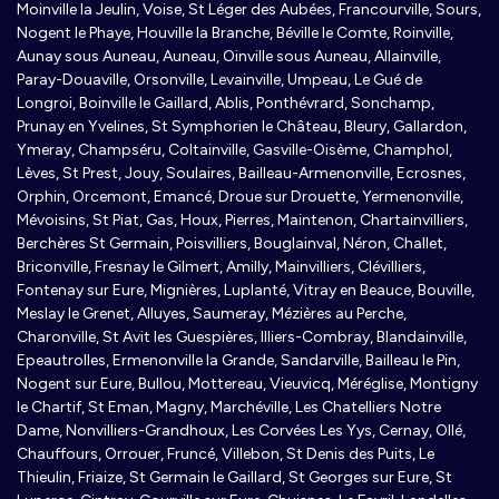
Moinville la Jeulin, Voise, St Léger des Aubées, Francourville, Sours,
Nogent le Phaye, Houville la Branche, Béville le Comte, Roinville,
Aunay sous Auneau, Auneau, Oinville sous Auneau, Allainville,
Paray-Douaville, Orsonville, Levainville, Umpeau, Le Gué de
Longroi, Boinville le Gaillard, Ablis, Ponthévrard, Sonchamp,
Prunay en Yvelines, St Symphorien le Château, Bleury, Gallardon,
Ymeray, Champséru, Coltainville, Gasville-Oisème, Champhol,
Lèves, St Prest, Jouy, Soulaires, Bailleau-Armenonville, Ecrosnes,
Orphin, Orcemont, Emancé, Droue sur Drouette, Yermenonville,
Mévoisins, St Piat, Gas, Houx, Pierres, Maintenon, Chartainvilliers,
Berchères St Germain, Poisvilliers, Bouglainval, Néron, Challet,
Briconville, Fresnay le Gilmert, Amilly, Mainvilliers, Clévilliers,
Fontenay sur Eure, Mignières, Luplanté, Vitray en Beauce, Bouville,
Meslay le Grenet, Alluyes, Saumeray, Mézières au Perche,
Charonville, St Avit les Guespières, Illiers-Combray, Blandainville,
Epeautrolles, Ermenonville la Grande, Sandarville, Bailleau le Pin,
Nogent sur Eure, Bullou, Mottereau, Vieuvicq, Méréglise, Montigny
le Chartif, St Eman, Magny, Marchéville, Les Chatelliers Notre
Dame, Nonvilliers-Grandhoux, Les Corvées Les Yys, Cernay, Ollé,
Chauffours, Orrouer, Fruncé, Villebon, St Denis des Puits, Le
Thieulin, Friaize, St Germain le Gaillard, St Georges sur Eure, St