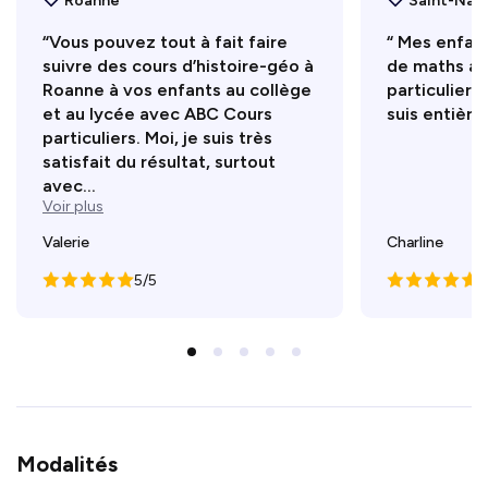
Roanne
Saint-Naz
“Vous pouvez tout à fait faire
“ Mes enfant
suivre des cours d’histoire-géo à
de maths a
Roanne à vos enfants au collège
particuliers 
et au lycée avec ABC Cours
suis entière
particuliers. Moi, je suis très
satisfait du résultat, surtout
avec...
Voir plus
Valerie
Charline
5/5
5
Modalités