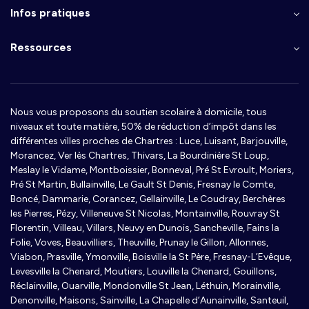
Infos pratiques
Ressources
Nous vous proposons du soutien scolaire à domicile, tous
niveaux et toute matière, 50% de réduction d’impôt dans les
différentes villes proches de Chartres : Luce, Luisant, Barjouville,
Morancez, Ver lès Chartres, Thivars, La Bourdinière St Loup,
Meslay le Vidame, Montboissier, Bonneval, Pré St Evroult, Moriers,
Pré St Martin, Bullainville, Le Gault St Denis, Fresnay le Comte,
Boncé, Dammarie, Corancez, Gellainville, Le Coudray, Berchères
les Pierres, Pézy, Villeneuve St Nicolas, Montainville, Rouvray St
Florentin, Villeau, Villars, Neuvy en Dunois, Sancheville, Fains la
Folie, Voves, Beauvilliers, Theuville, Prunay le Gillon, Allonnes,
Viabon, Prasville, Ymonville, Boisville la St Père, Fresnay-L’Evêque,
Levesville la Chenard, Moutiers, Louville la Chenard, Gouillons,
Réclainville, Ouarville, Mondonville St Jean, Léthuin, Morainville,
Denonville, Maisons, Sainville, La Chapelle d’Aunainville, Santeuil,