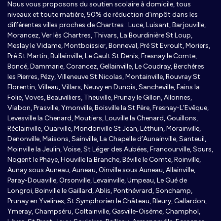
Nous vous proposons du soutien scolaire à domicile, tous
niveaux et toute matière, 50% de réduction d’impôt dans les
différentes villes proches de Chartres : Luce, Luisant, Barjouville,
Morancez, Ver lès Chartres, Thivars, La Bourdinière St Loup,
Meslay le Vidame, Montboissier, Bonneval, Pré St Evroult, Moriers,
Pré St Martin, Bullainville, Le Gault St Denis, Fresnay le Comte,
Boncé, Dammarie, Corancez, Gellainville, Le Coudray, Berchères
les Pierres, Pézy, Villeneuve St Nicolas, Montainville, Rouvray St
Florentin, Villeau, Villars, Neuvy en Dunois, Sancheville, Fains la
Folie, Voves, Beauvilliers, Theuville, Prunay le Gillon, Allonnes,
Viabon, Prasville, Ymonville, Boisville la St Père, Fresnay-L’Evêque,
Levesville la Chenard, Moutiers, Louville la Chenard, Gouillons,
Réclainville, Ouarville, Mondonville St Jean, Léthuin, Morainville,
Denonville, Maisons, Sainville, La Chapelle d’Aunainville, Santeuil,
Moinville la Jeulin, Voise, St Léger des Aubées, Francourville, Sours,
Nogent le Phaye, Houville la Branche, Béville le Comte, Roinville,
Aunay sous Auneau, Auneau, Oinville sous Auneau, Allainville,
Paray-Douaville, Orsonville, Levainville, Umpeau, Le Gué de
Longroi, Boinville le Gaillard, Ablis, Ponthévrard, Sonchamp,
Prunay en Yvelines, St Symphorien le Château, Bleury, Gallardon,
Ymeray, Champséru, Coltainville, Gasville-Oisème, Champhol,