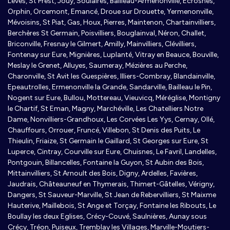
Lèves, St Prest, Jouy, Soulaires, Bailleau-Armenonville, Ecrosnes,
Orphin, Orcemont, Emancé, Droue sur Drouette, Yermenonville,
Mévoisins, St Piat, Gas, Houx, Pierres, Maintenon, Chartainvilliers,
Berchères St Germain, Poisvilliers, Bouglainval, Néron, Challet,
Briconville, Fresnay le Gilmert, Amilly, Mainvilliers, Clévilliers,
Fontenay sur Eure, Mignières, Luplanté, Vitray en Beauce, Bouville,
Meslay le Grenet, Alluyes, Saumeray, Mézières au Perche,
Charonville, St Avit les Guespières, Illiers-Combray, Blandainville,
Epeautrolles, Ermenonville la Grande, Sandarville, Bailleau le Pin,
Nogent sur Eure, Bullou, Mottereau, Vieuvicq, Méréglise, Montigny
le Chartif, St Eman, Magny, Marchéville, Les Chatelliers Notre
Dame, Nonvilliers-Grandhoux, Les Corvées Les Yys, Cernay, Ollé,
Chauffours, Orrouer, Fruncé, Villebon, St Denis des Puits, Le
Thieulin, Friaize, St Germain le Gaillard, St Georges sur Eure, St
Luperce, Cintray, Courville sur Eure, Chuisnes, Le Favril, Landelles,
Pontgouin, Billancelles, Fontaine la Guyon, St Aubin des Bois,
Mittainvilliers, St Arnoult des Bois, Digny, Ardelles, Favières,
Jaudrais, Châteauneuf en Thymerais, Thimert-Gâtelles, Vérigny,
Dangers, St Sauveur-Marville, St Jean de Rebervilliers, St Maixme
Hauterive, Maillebois, St Ange et Torçay, Fontaine les Ribouts, Le
Boullay les deux Eglises, Crécy-Couvé, Saulnières, Aunay sous
Crécy, Tréon, Puiseux, Tremblay les Villages, Marville-Moutiers-