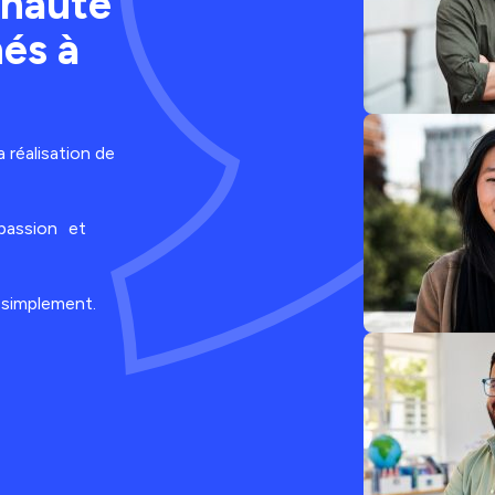
unauté
és à
 réalisation de
 passion et
e simplement.