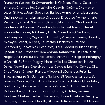
Prunay en Yvelines, St Symphorien le Château, Bleury, Gallardon,
Ymeray, Champséru, Coltainville, Gasville-Oisème, Champhol,
Lèves, St Prest, Jouy, Soulaires, Bailleau-Armenonville, Ecrosnes,
Orphin, Orcemont, Emancé, Droue sur Drouette, Yermenonville,
Mévoisins, St Piat, Gas, Houx, Pierres, Maintenon, Chartainvilliers,
Berchères St Germain, Poisvilliers, Bouglainval, Néron, Challet,
Briconville, Fresnay le Gilmert, Amilly, Mainvilliers, Clévilliers,
Fontenay sur Eure, Mignières, Luplanté, Vitray en Beauce, Bouville,
Meslay le Grenet, Alluyes, Saumeray, Mézières au Perche,
Charonville, St Avit les Guespières, Illiers-Combray, Blandainville,
Epeautrolles, Ermenonville la Grande, Sandarville, Bailleau le Pin,
Nogent sur Eure, Bullou, Mottereau, Vieuvicq, Méréglise, Montigny
le Chartif, St Eman, Magny, Marchéville, Les Chatelliers Notre
Dame, Nonvilliers-Grandhoux, Les Corvées Les Yys, Cernay, Ollé,
Chauffours, Orrouer, Fruncé, Villebon, St Denis des Puits, Le
Thieulin, Friaize, St Germain le Gaillard, St Georges sur Eure, St
Luperce, Cintray, Courville sur Eure, Chuisnes, Le Favril, Landelles,
Pontgouin, Billancelles, Fontaine la Guyon, St Aubin des Bois,
Mittainvilliers, St Arnoult des Bois, Digny, Ardelles, Favières,
Jaudrais, Châteauneuf en Thymerais, Thimert-Gâtelles, Vérigny,
Dangers, St Sauveur-Marville, St Jean de Rebervilliers, St Maixme