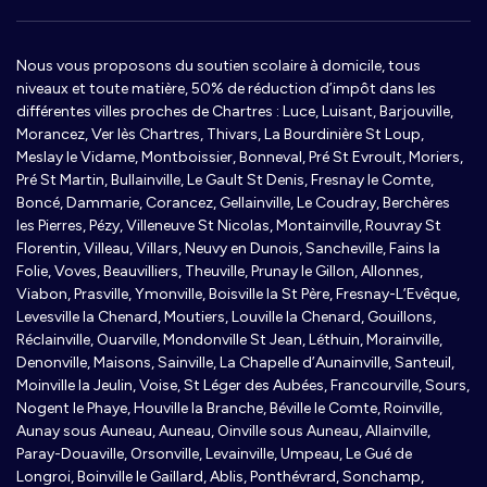
Nous vous proposons du soutien scolaire à domicile, tous
niveaux et toute matière, 50% de réduction d’impôt dans les
différentes villes proches de Chartres : Luce, Luisant, Barjouville,
Morancez, Ver lès Chartres, Thivars, La Bourdinière St Loup,
Meslay le Vidame, Montboissier, Bonneval, Pré St Evroult, Moriers,
Pré St Martin, Bullainville, Le Gault St Denis, Fresnay le Comte,
Boncé, Dammarie, Corancez, Gellainville, Le Coudray, Berchères
les Pierres, Pézy, Villeneuve St Nicolas, Montainville, Rouvray St
Florentin, Villeau, Villars, Neuvy en Dunois, Sancheville, Fains la
Folie, Voves, Beauvilliers, Theuville, Prunay le Gillon, Allonnes,
Viabon, Prasville, Ymonville, Boisville la St Père, Fresnay-L’Evêque,
Levesville la Chenard, Moutiers, Louville la Chenard, Gouillons,
Réclainville, Ouarville, Mondonville St Jean, Léthuin, Morainville,
Denonville, Maisons, Sainville, La Chapelle d’Aunainville, Santeuil,
Moinville la Jeulin, Voise, St Léger des Aubées, Francourville, Sours,
Nogent le Phaye, Houville la Branche, Béville le Comte, Roinville,
Aunay sous Auneau, Auneau, Oinville sous Auneau, Allainville,
Paray-Douaville, Orsonville, Levainville, Umpeau, Le Gué de
Longroi, Boinville le Gaillard, Ablis, Ponthévrard, Sonchamp,