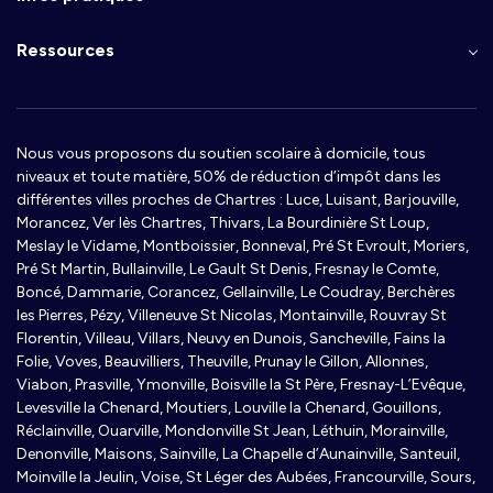
Ressources
Nous vous proposons du soutien scolaire à domicile, tous
niveaux et toute matière, 50% de réduction d’impôt dans les
différentes villes proches de Chartres : Luce, Luisant, Barjouville,
Morancez, Ver lès Chartres, Thivars, La Bourdinière St Loup,
Meslay le Vidame, Montboissier, Bonneval, Pré St Evroult, Moriers,
Pré St Martin, Bullainville, Le Gault St Denis, Fresnay le Comte,
Boncé, Dammarie, Corancez, Gellainville, Le Coudray, Berchères
les Pierres, Pézy, Villeneuve St Nicolas, Montainville, Rouvray St
Florentin, Villeau, Villars, Neuvy en Dunois, Sancheville, Fains la
Folie, Voves, Beauvilliers, Theuville, Prunay le Gillon, Allonnes,
Viabon, Prasville, Ymonville, Boisville la St Père, Fresnay-L’Evêque,
Levesville la Chenard, Moutiers, Louville la Chenard, Gouillons,
Réclainville, Ouarville, Mondonville St Jean, Léthuin, Morainville,
Denonville, Maisons, Sainville, La Chapelle d’Aunainville, Santeuil,
Moinville la Jeulin, Voise, St Léger des Aubées, Francourville, Sours,