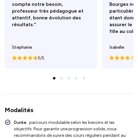
compte notre besoin,
Bourges nou
professeur très pédagogue et
particulière
attentif, bonne évolution des
étant donné 
résultats.”
assurer le s
fille au coll
Stephanie
Isabelle
5/5
4
Modalités
Durée
: parcours modulable selon les besoins et les
objectifs. Pour garantir une progression solide, nous
recommandons de suivre des cours réguliers pendant au