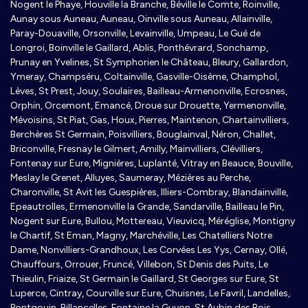
Nogent le Phaye, Houville la Branche, Béville le Comte, Roinville,
Aunay sous Auneau, Auneau, Oinville sous Auneau, Allainville,
Paray-Douaville, Orsonville, Levainville, Umpeau, Le Gué de
Longroi, Boinville le Gaillard, Ablis, Ponthévrard, Sonchamp,
Prunay en Yvelines, St Symphorien le Château, Bleury, Gallardon,
Ymeray, Champséru, Coltainville, Gasville-Oisème, Champhol,
Lèves, St Prest, Jouy, Soulaires, Bailleau-Armenonville, Ecrosnes,
Orphin, Orcemont, Emancé, Droue sur Drouette, Yermenonville,
Mévoisins, St Piat, Gas, Houx, Pierres, Maintenon, Chartainvilliers,
Berchères St Germain, Poisvilliers, Bouglainval, Néron, Challet,
Briconville, Fresnay le Gilmert, Amilly, Mainvilliers, Clévilliers,
Fontenay sur Eure, Mignières, Luplanté, Vitray en Beauce, Bouville,
Meslay le Grenet, Alluyes, Saumeray, Mézières au Perche,
Charonville, St Avit les Guespières, Illiers-Combray, Blandainville,
Epeautrolles, Ermenonville la Grande, Sandarville, Bailleau le Pin,
Nogent sur Eure, Bullou, Mottereau, Vieuvicq, Méréglise, Montigny
le Chartif, St Eman, Magny, Marchéville, Les Chatelliers Notre
Dame, Nonvilliers-Grandhoux, Les Corvées Les Yys, Cernay, Ollé,
Chauffours, Orrouer, Fruncé, Villebon, St Denis des Puits, Le
Thieulin, Friaize, St Germain le Gaillard, St Georges sur Eure, St
Luperce, Cintray, Courville sur Eure, Chuisnes, Le Favril, Landelles,
Pontgouin, Billancelles, Fontaine la Guyon, St Aubin des Bois,